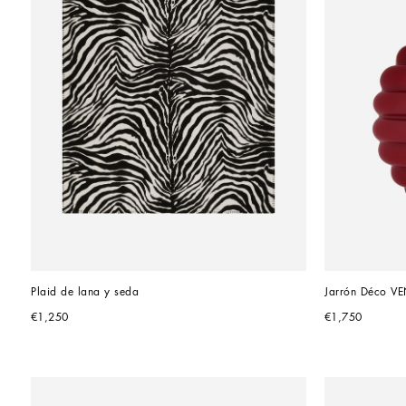
Plaid de lana y seda
Jarrón Déco V
€1,250
€1,750