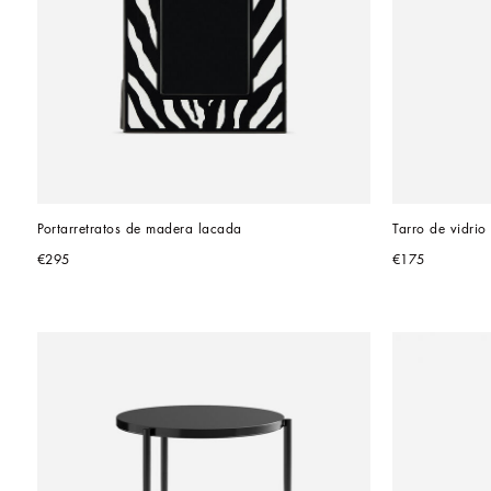
Portarretratos de madera lacada
Tarro de vidri
€295
€175