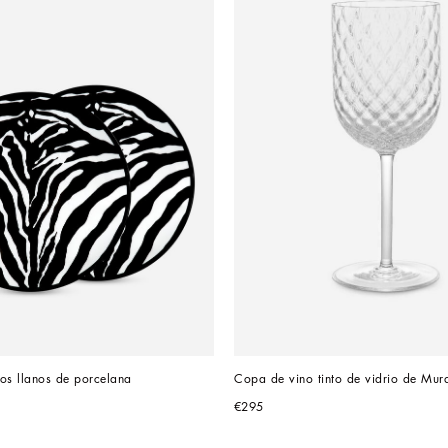
os llanos de porcelana
Copa de vino tinto de vidrio de Mur
€295