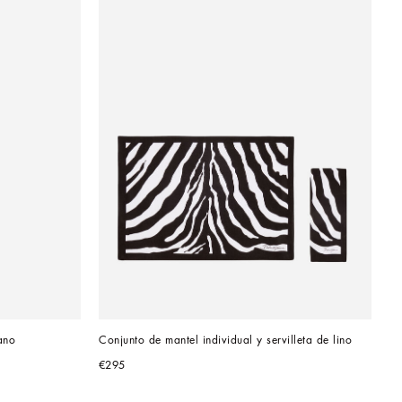
ano
Conjunto de mantel individual y servilleta de lino
€295