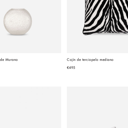
o de Murano
Cojín de terciopelo mediano
€495