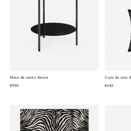
Mesa de centro Amore
Cojín de raso 
€990
€345