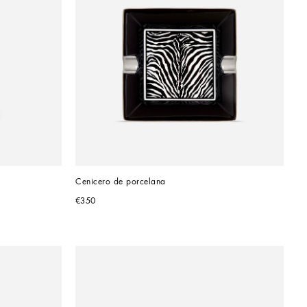
Cenicero de porcelana
€350