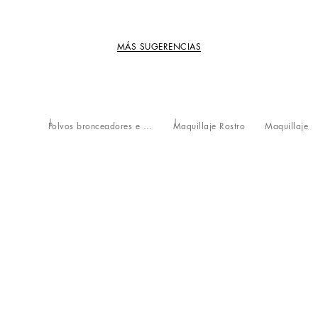
MÁS SUGERENCIAS
Polvos bronceadores e iluminadores
Maquillaje Rostro
Maquillaje