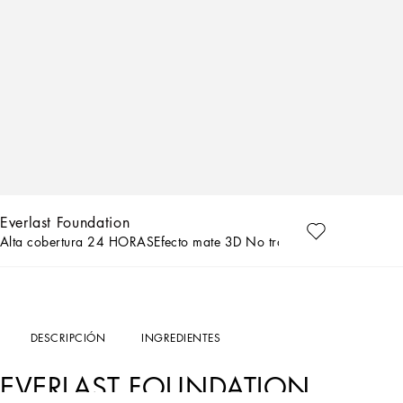
AR
Everlast Foundation
Alta cobertura 24 HORASEfecto mate 3D No transfer Protección sola
DESCRIPCIÓN
INGREDIENTES
EVERLAST FOUNDATION