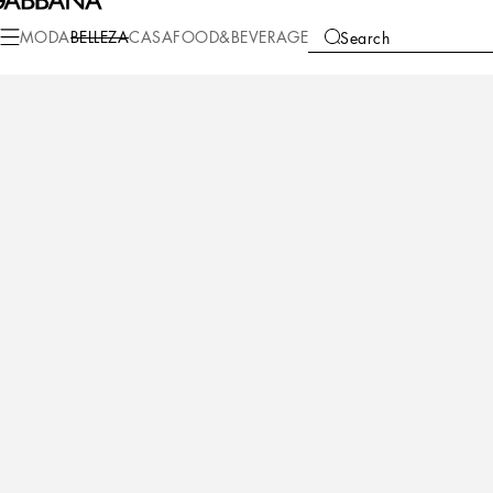
Belleza
Maquillaje
Maquillaje Rostro
Bases de maquillaje
MODA
BELLEZA
CASA
FOOD&BEVERAGE
Search