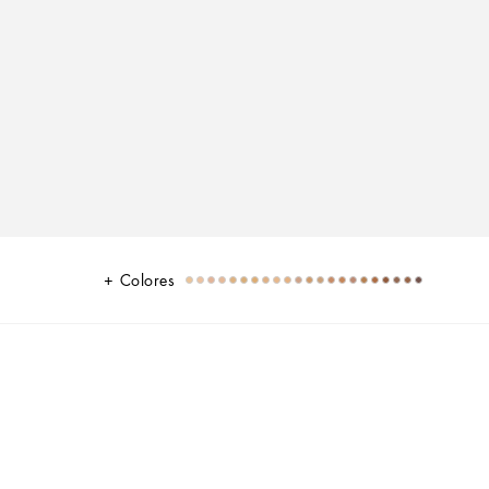
Colores
r de amplio espectro FPS20 02C Light - Subtono rosa frío