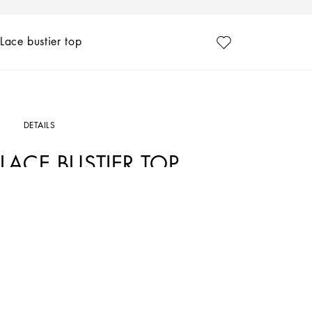
Lace bustier top
DETAILS
LACE BUSTIER TOP
Art. Nr.
O7C27TONO22N0000
Die absolut Sizilien-schwarze Unterwäsche wird zur „Outerwear“ und präsentiert s
floraler Chantilly-Spitze verleiht Ihren Lingerie-Looks einen Hauch von Eleganz. Zar
• Sweetheart neckline
• Underwired cups
• Unlined
• Adjustable hook-and-eye fastenings on the back with 2 positions