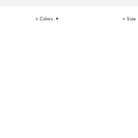
Colors
Size
ich mit einer neuen sexy Einstellung. Dieses Bustier-Top aus schwarzer
t und leicht; verleiht es all Ihren Looks eine verführerische Note.