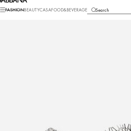
Fashion
Women
Clothing
Underwear
FASHION
BEAUTY
CASA
FOOD&BEVERAGE
Search