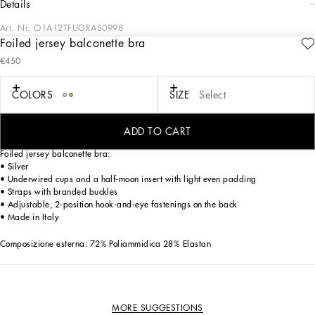
details
Art. Nr.
O1A12TFUGRAS0998
Foiled jersey balconette bra
Nella collezione Holiday collidono in un unico straordinario racconto due universi
€450
quello della Dolce&Gabbana e quello delle grandi star della Golden Age di
Hollywood riconosciute ed ammirate per i loro i meravigliosi abiti e look
straordinariamente glamour. I designers reinventano e ci fanno sognare davanti a
COLORS
SIZE
Select
opere sartoriali di un’eleganza e impatto visivo mozzafiato, uno sparkling mood
scintillante che donerà a tutti un’allure moderna, riconoscibile ed unica in ogni
occasione.
ADD TO CART
Foiled jersey balconette bra:
• Silver
• Underwired cups and a half-moon insert with light even padding
• Straps with branded buckles
• Adjustable, 2-position hook-and-eye fastenings on the back
• Made in Italy
Composizione esterna: 72% Poliammidica 28% Elastan
MORE SUGGESTIONS