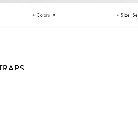
Colors
Size
Se
STRAPS
ze gefertigt. Die leichte; glamouröse Optik wird all Ihren Looks eine