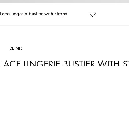
Lace lingerie bustier with straps
DETAILS
LACE LINGERIE BUSTIER WITH 
Art. Nr.
O7C32TONO24N0000
Das Dessous-Bustier mit schmalen Trägern ist aus floraler schwarzer Chantilly-Spit
verführerische Note verleihen.
• Sweetheart neckline
• Thin adjustable double straps
• Hook-and-eye fastenings on the back
• Unlined
• The model is 175 cm - 68.9 inches tall and wears a size IT 40