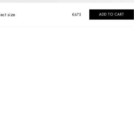
lect size
ADD TO CART
€675