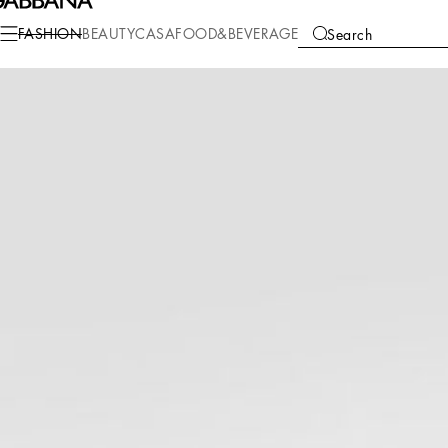
Fashion
Women
Clothing
Underwear
FASHION
BEAUTY
CASA
FOOD&BEVERAGE
Search