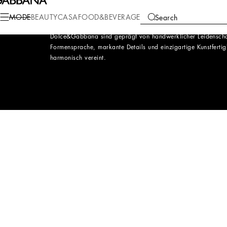
TASCHENKOLLEKTION
MODE
BEAUTY
CASA
FOOD&BEVERAGE
Search
Forschung, Funktionalität und Kreativität verschmelzen in ei
Dolce&Gabbana sind geprägt von handwerklicher Leidenschaf
Formensprache, markante Details und einzigartige Kunstfertig
harmonisch vereint.