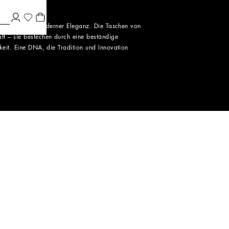
ner Vision von moderner Eleganz. Die Taschen von
t – sie bestechen durch eine beständige
keit. Eine DNA, die Tradition und Innovation