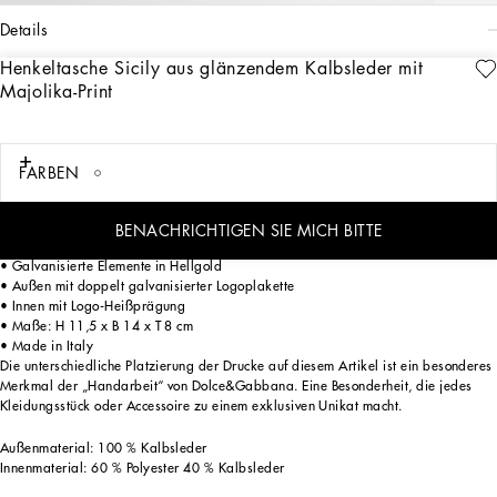
details
Henkeltasche Sicily aus glänzendem Kalbsleder mit
Art. Nr.
EB0003AQ975I03TN
Majolika-Print
Die Henkeltasche Sicily ist der Inbegriff der Eleganz und des handwerklichen
Know-hows von Dolce&Gabbana, mit einem Design, das mit seinem besonderen
Majolika-Print Tradition und Modernität vereint.
FARBEN
Henkeltasche Sicily aus glänzendem Kalbsleder mit Majolika-Print:
• Mehrfarbig
• Lederhenkel mit abnehmbarem, verstellbarem Schulterriemen
BENACHRICHTIGEN SIE MICH BITTE
• Magnetverschluss
• Galvanisierte Elemente in Hellgold
• Außen mit doppelt galvanisierter Logoplakette
• Innen mit Logo-Heißprägung
• Maße: H 11,5 x B 14 x T 8 cm
• Made in Italy
Die unterschiedliche Platzierung der Drucke auf diesem Artikel ist ein besonderes
Merkmal der „Handarbeit“ von Dolce&Gabbana. Eine Besonderheit, die jedes
Kleidungsstück oder Accessoire zu einem exklusiven Unikat macht.
Außenmaterial: 100 % Kalbsleder
Innenmaterial: 60 % Polyester 40 % Kalbsleder