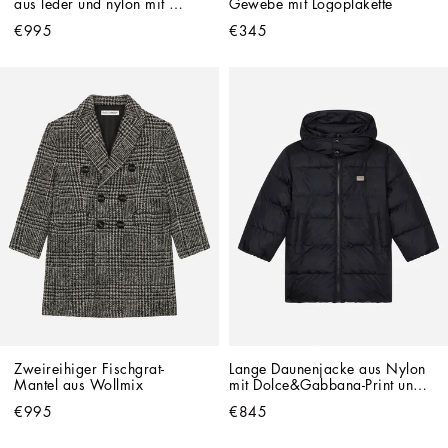
aus leder und nylon mit 
Gewebe mit Logoplakette
logopatch
€995
€345
Zweireihiger Fischgrat-
Lange Daunenjacke aus Nylon 
Mantel aus Wollmix
mit Dolce&Gabbana-Print und 
Logoplakette
€995
€845