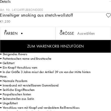
details
Art. Nr.
L41U49FUBBGN0000
Einreihiger smoking aus stretch-wollstoff
Formelle Kleidung von Dolce&Gabbana Kids ist eine moderne Interpretation der
€1,250
Einzigartigkeit und Eleganz italienischer Tradition. elegante Herren-Garderobe in
einer Neuinterpretation für die Kleinsten. Der einreihige Smokinganzug für
festliche Anlässe ist für die Kids ein unverzichtbarer Klassiker.
FARBEN
GRÖSSE
Auswählen
Einreihige Jacke.
ZUM WARENKORB HINZUFÜGEN
• Normale Passform
• Steigendes Revers
• Pattentaschen vorne und Brusttasche
• Gefüttert
• Ein-Knopf-Verschluss vorn
• In der Größe 3 Jahre misst der Artikel 39 cm von der Mitte hinten
Hose.
• Normale Passform
• Innenbund mit verstellbarem Gummiband
• Seitliche Eingrifftaschen
• Paspeltaschen hinten
• Seitenstreifen aus Satin
• Ungefüttert
• Verschluss vorn mit Knopf und verdecktem Reißverschluss