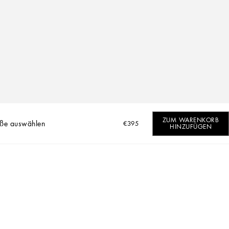
ZUM WARENKORB
ße auswählen
€395
HINZUFÜGEN