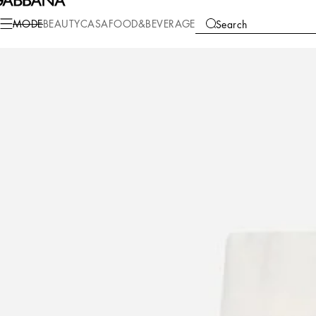
Mode
Kinder
Baby Boy (0-30 Monate)
Hosen und Shorts
MODE
BEAUTY
CASA
FOOD&BEVERAGE
Search