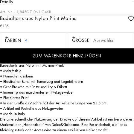
details
Art. Nr.
L1J845G7L0NHC4XR
Badeshorts aus Nylon Print Marina
Das Thema Marina für Jungen und Babyjungen basiert auf der Idee des
€185
Seemanns, des Leuchtturm-Manns. Die Prints zeichnen sich durch vier Elemente
aus: die Streifen, das Bandana in verschiedenen Blau-, Weiß- und
Himmelblautönen, die Anker, die vier Himmelsrichtungen und die ganze Welt der
FARBEN
GRÖSSE
Auswählen
Sonargeräte. Die Designer schaffen durch Farben, Proportionen und Liebe zum
Detail einen Marinestil, der uns davon träumen lässt, das Meer zu befahren,
inmitten der Wellen in einem intensiven Mittelmeerblau.
ZUM WARENKORB HINZUFÜGEN
Badeshorts aus Nylon mit Marina-Print:
• Mehrfarbig
• Normale Passform
• Elastischer Bund mit Tunnelzug und Logobändern
• Gesäßtasche mit Patte und Logo-Etikett
• Innenslip aus maschenfestem Netzgewebe
• Platzierter Print
• In der Größe 6/9 Jahre hat der Artikel eine Länge von 23,5 cm
• Artikel mit Pochette aus Netzgewebe
• Made in Italy
Die unterschiedliche Platzierung der Drucke auf diesem Artikel ist ein besonderes
Merkmal der „Handarbeit“ von Dolce&Gabbana. Eine Besonderheit, die jedes
Kleidungsstück oder Accessoire zu einem exklusiven Unikat macht.