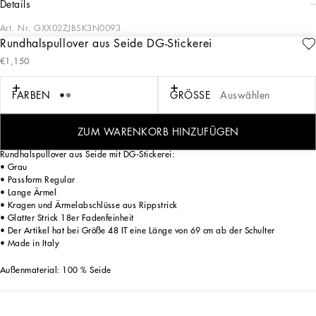
details
Art. Nr.
GXX02ZJBSK3N0093
Rundhalspullover aus Seide DG-Stickerei
Die Herrenkollektion Italian Holiday ist eine moderne Neuinterpretation des
€1,150
Glamours der 50er-Jahre. Weiße Hemden und edle Anzüge im Wechsel mit
lässiger Jeanskleidung und Retro-T-Shirts mit einer futuristischen Note. Verspielte
Prints – Schachbrettmuster, Katzen, Vintage-Feuerzeuge, Mini-Parfümflakons,
FARBEN
GRÖSSE
Auswählen
Cocktail-Sets und Blu-Mediterraneo-Bänder – in Kombination mit dem
Jacquardlogo in Krawattenoptik verleihen der Ikonographie des Italienurlaubs
einen modernen Touch.
ZUM WARENKORB HINZUFÜGEN
Rundhalspullover aus Seide mit DG-Stickerei:
• Grau
• Passform Regular
• Lange Ärmel
• Kragen und Ärmelabschlüsse aus Rippstrick
• Glatter Strick 18er Fadenfeinheit
• Der Artikel hat bei Größe 48 IT eine Länge von 69 cm ab der Schulter
• Made in Italy
Außenmaterial: 100 % Seide