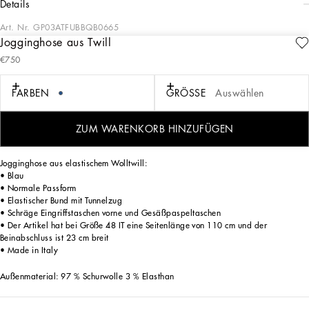
details
Art. Nr.
GP03ATFUBBQB0665
Jogginghose aus Twill
Schneiderkunst steht für Schönheit, Proportionen, kunstvolle Schnitte und raffinierte
€750
Details. Von dieser soliden Basis ausgehend definiert die Kollektion HW 24-25
Sartoriale neue Kombinationen von Farben, Materialien und Texturen.
Das Grau der sizilianischen Felsen überzieht die verschiedenen Texturen, das
FARBEN
GRÖSSE
Auswählen
Sicilia-Schwarz bestimmt die Optik von textilen Strukturen und Samt, Kamelbraun
wird mit Orange kombiniert. Verschiedene Arten von Nadelstreifen, strukturierter
Kaschmir, Doppelgewebe, Veloursleder und Denim treffen in den Looks
ZUM WARENKORB HINZUFÜGEN
aufeinander.
Jogginghose aus elastischem Wolltwill:
• Blau
• Normale Passform
• Elastischer Bund mit Tunnelzug
• Schräge Eingriffstaschen vorne und Gesäßpaspeltaschen
• Der Artikel hat bei Größe 48 IT eine Seitenlänge von 110 cm und der
Beinabschluss ist 23 cm breit
• Made in Italy
Außenmaterial: 97 % Schurwolle 3 % Elasthan