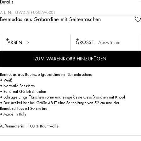
details
Art. Nr.
GW3JATFU60LW0001
Bermudas aus Gabardine mit Seitentaschen
Die Majolika mit „kalligraphisch-naturalistischem“ Dekor in monochromem Grün
bildet mit ihrer malerischen, volumetrischen und teilweise plastischen Optik die
Grundlage für eine Kollektion, die sich durch vielseitige Silhouetten in frischer und
leichter Optik auszeichnet, von denen einige der Welt des Sports entlehnt sind.
FARBEN
GRÖSSE
Auswählen
Die lebendige Zweifarbigkeit – Grün und Weiß – soll eine Reihe von Details wie
die Taschen, die einfarbige grüne Paspelierung auf weißen Seidenpyjamas, die
Streifen der Poloshirts, die Manschetten der Hemden oder die Jersey-Einsätze auf
ZUM WARENKORB HINZUFÜGEN
den T-Shirts hervorheben.
Bermudas aus Baumwollgabardine mit Seitentaschen:
• Weiß
• Normale Passform
• Bund mit Gürtelschlaufen
• Schräge Eingrifftaschen vorne und eingefasste Gesäßtaschen mit Knopf
• Der Artikel hat bei Größe 48 IT eine Seitenlänge von 52 cm und der
Beinabschluss ist 30 cm breit
• Made in Italy
Außenmaterial: 100 % Baumwolle