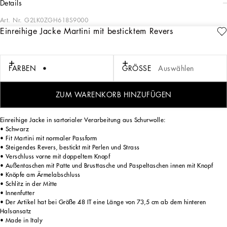
details
Art. Nr.
G2LK0ZGH618S9000
Einreihige Jacke Martini mit besticktem Revers
Das Thema „Sartoriale“ präsentiert die ikonische Tradition der italienischen
Schneiderkunst aus einem neuen Blickwinkel. Im Fokus stehen Linien, Silhouetten
und Details, verdeckte Knopfleisten, geometrische Revers und in ihren
Proportionen völlig veränderte Jacken. Die Erzählung ist eine Reise, auf der wir
FARBEN
GRÖSSE
Auswählen
eine neue Schneiderkunst mit perfekten Passformen und Liebe zum Detail
entdecken, die den Stil des Trägers durch kleine, aber wichtige Stilakzente zum
Ausdruck bringen will, welche jedem Kleidungsstück eine einzigartige Optik
ZUM WARENKORB HINZUFÜGEN
verleihen.
Einreihige Jacke in sartorialer Verarbeitung aus Schurwolle:
• Schwarz
• Fit Martini mit normaler Passform
• Steigendes Revers, bestickt mit Perlen und Strass
• Verschluss vorne mit doppeltem Knopf
• Außentaschen mit Patte und Brusttasche und Paspeltaschen innen mit Knopf
• Knöpfe am Ärmelabschluss
• Schlitz in der Mitte
• Innenfutter
• Der Artikel hat bei Größe 48 IT eine Länge von 73,5 cm ab dem hinteren
Halsansatz
• Made in Italy