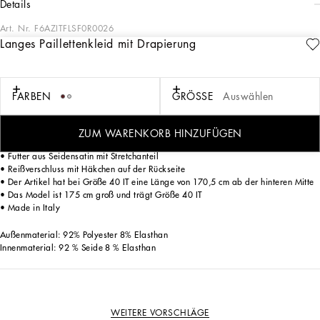
details
Art. Nr.
F6AZITFLSF0R0026
Langes Paillettenkleid mit Drapierung
Die Farbe Vulkanrot steht in dieser Kollektion von Dolce&Gabbana für
Leidenschaft und Verführung und bestimmt auf theatralische Weise den Look von
Kleidungsstücken in sinnlicher und femininer Optik.
FARBEN
GRÖSSE
Auswählen
Langes Paillettenkleid mit Drapierung:
• Gekreuzter V-Ausschnitt
ZUM WARENKORB HINZUFÜGEN
• Ärmellos
• Futter aus Seidensatin mit Stretchanteil
• Reißverschluss mit Häkchen auf der Rückseite
• Der Artikel hat bei Größe 40 IT eine Länge von 170,5 cm ab der hinteren Mitte
• Das Model ist 175 cm groß und trägt Größe 40 IT
• Made in Italy
Außenmaterial: 92% Polyester 8% Elasthan
Innenmaterial: 92 % Seide 8 % Elasthan
WEITERE VORSCHLÄGE