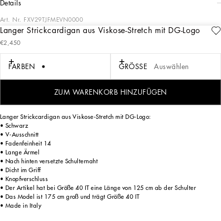
details
Art. Nr.
FXV29TJFMEVN0000
Langer Strickcardigan aus Viskose-Stretch mit DG-Logo
Die Kollektion Black Sicily, die ihre Inspiration aus der Modefotografie der 80er-
€2,450
Jahre bezieht, verbindet für die Saison HW 24/25 gekonnt maskuline und
feminine Elemente, wobei sie sartoriale Schnittführung und Lingerie-Stil
miteinander kombiniert. Eine neue Vision der ikonischen Farbe Sicilia-Schwarz
FARBEN
GRÖSSE
Auswählen
wird durch moderne und sinnliche Looks erzählt: Strümpfe mit Lochmuster zu
Jacken und Röcken mit Allover-Glencheckmuster, von den 50er-Jahren inspirierte
Muns mit Eva-Absatz in Kombination mit der Sicily-Tasche im Hahnentrittmuster
ZUM WARENKORB HINZUFÜGEN
mit Einsätzen aus Leder mit Krokoprägung.
Langer Strickcardigan aus Viskose-Stretch mit DG-Logo:
• Schwarz
• V-Ausschnitt
• Fadenfeinheit 14
• Lange Ärmel
• Nach hinten versetzte Schulternaht
• Dicht im Griff
• Knopfverschluss
• Der Artikel hat bei Größe 40 IT eine Länge von 125 cm ab der Schulter
• Das Model ist 175 cm groß und trägt Größe 40 IT
• Made in Italy