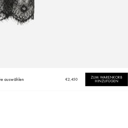
ZUM WARENKORB
ße auswählen
€2,450
HINZUFÜGEN