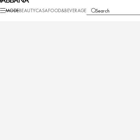
Mode
Damen
Kleidung
Kleider
MODE
BEAUTY
CASA
FOOD&BEVERAGE
Search