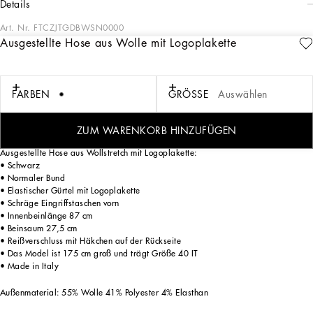
details
Art. Nr.
FTCZJTGDBWSN0000
Ausgestellte Hose aus Wolle mit Logoplakette
Die Kollektion Cammello steht für Emotionen, Sinnlichkeit, aber auch für
Ausgewogenheit. Diese neutrale, warme und zeitlose Farbe trifft auf das
ikonische Leomuster und entfaltet eine neue entspannte und einnehmende
Weiblichkeit. Dieses Universum umfasst verschiedene Nuancen, von Kamelbraun
FARBEN
GRÖSSE
Auswählen
über warme Orangetöne bis hin zu verschiedenen Gewürztönen. Eine Kollektion
in einem urbanen und lässigen Stil, für verschiedene Gelegenheiten –
unverkennbar, einzigartig und edel.
ZUM WARENKORB HINZUFÜGEN
Ausgestellte Hose aus Wollstretch mit Logoplakette:
• Schwarz
• Normaler Bund
• Elastischer Gürtel mit Logoplakette
• Schräge Eingriffstaschen vorn
• Innenbeinlänge 87 cm
• Beinsaum 27,5 cm
• Reißverschluss mit Häkchen auf der Rückseite
• Das Model ist 175 cm groß und trägt Größe 40 IT
• Made in Italy
Außenmaterial: 55% Wolle 41% Polyester 4% Elasthan