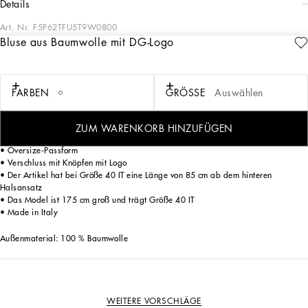
details
Art. Nr.
F5P62TFU5T9W0800
Bluse aus Baumwolle mit DG-Logo
Die perfekte Bluse für glamouröse Looks ist eine Kreation von Dolce&Gabbana.
Sie ist aus weißer Baumwollpopeline gefertigt und zeichnet sich durch einen leicht
ausgestellten, asymmetrischen Schnitt aus. Mit dem kleinen DG-Metalllogo auf
der Vorderseite setzt sie einen individuellen Akzent:
FARBEN
GRÖSSE
Auswählen
• Hemdkragen
ZUM WARENKORB HINZUFÜGEN
• Lange Ärmel
• Oversize-Passform
• Verschluss mit Knöpfen mit Logo
• Der Artikel hat bei Größe 40 IT eine Länge von 85 cm ab dem hinteren
Halsansatz
• Das Model ist 175 cm groß und trägt Größe 40 IT
• Made in Italy
Außenmaterial: 100 % Baumwolle
WEITERE VORSCHLÄGE