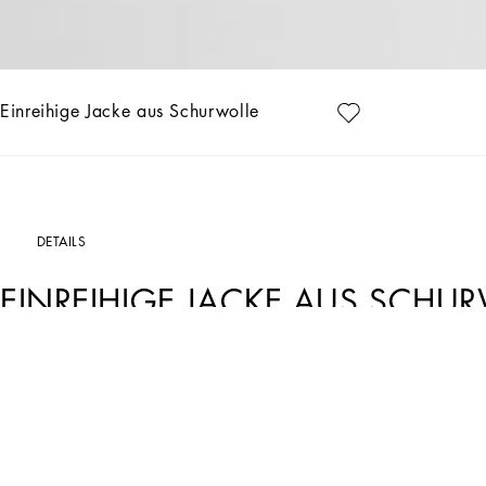
Einreihige Jacke aus Schurwolle
DETAILS
EINREIHIGE JACKE AUS SCHU
Art. Nr.
F26AJTFU23QN0000
In der Dolce&Gabbana-Kollektion verbinden sich die sizilianischen Wurzeln un
entsteht.
Einreihige Jacke aus Schurwolle: