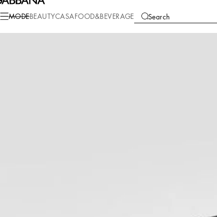
Mode
Damen
Kleidung
Blazer
MODE
BEAUTY
CASA
FOOD&BEVERAGE
Search