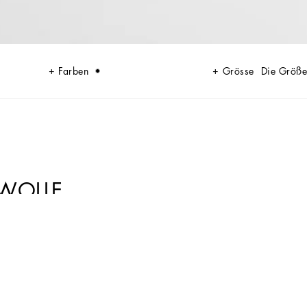
Farben
Grösse
Die Größe
RWOLLE
d das Schneiderhandwerk, wodurch eine erneuerte edle und moderne DNA