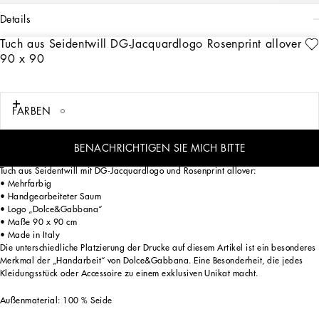
details
Tuch aus Seidentwill DG-Jacquardlogo Rosenprint allover
Art. Nr.
FN090RGDCQLHA3VR
90 x 90
Maskuline und feminine Elemente vermischen sich, wirken aufeinander ein und
sind Ausdruck einer Schneiderkunst, die unendlich viele Nuancen umfasst – von
gewagt bis edel – für eine Weiblichkeit von stilvoller Zeitlosigkeit. Eine
monochrome Erzählung in Sicilia-Schwarz, die durch goldene Akzente und
FARBEN
Strasssteine aufgewertet wird und sich durch klare Linien, edle Stoffe wie Samt,
Chiffon, Spitze, Organza und einzigartige Details aus Netzgewebe auszeichnet,
die die authentische Schönheit der Kleider, Blusen und Accessoires ausmachen.
BENACHRICHTIGEN SIE MICH BITTE
Tuch aus Seidentwill mit DG-Jacquardlogo und Rosenprint allover:
• Mehrfarbig
• Handgearbeiteter Saum
• Logo „Dolce&Gabbana“
• Maße 90 x 90 cm
• Made in Italy
Die unterschiedliche Platzierung der Drucke auf diesem Artikel ist ein besonderes
Merkmal der „Handarbeit“ von Dolce&Gabbana. Eine Besonderheit, die jedes
Kleidungsstück oder Accessoire zu einem exklusiven Unikat macht.
Außenmaterial: 100 % Seide