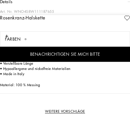
details
Art. Nr.
WNO4S8W111187655
Rosenkranz-Halskette
Die Schmuckkollektion von Dolce&Gabbana besteht aus vielen einzigartigen
Stücken, die von großer Handwerkskunst zeugen. Die originellen und exklusiven
Accessoires in moderner Optik mit DG-Logodetails in verschiedenen galvanischen
Bearbeitungen sind wie geschaffen, um jeden Look stilvoll abzurunden.
FARBEN
Rosenkranz-Halskette:
BENACHRICHTIGEN SIE MICH BITTE
• Verschluss mit Gleitring
• Verstellbare Länge
• Hypoallergene und nickelfreie Materialien
• Made in Italy
Material: 100 % Messing
WEITERE VORSCHLÄGE