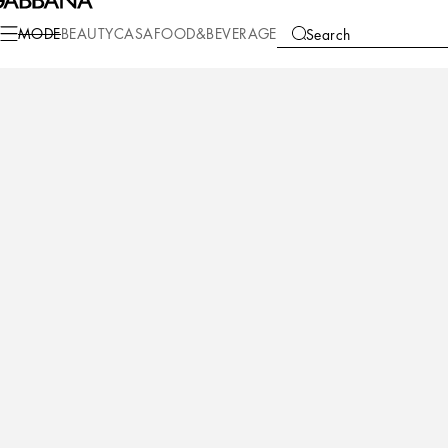
Mode
Damen
Accessoires
Bijoux
MODE
BEAUTY
CASA
FOOD&BEVERAGE
Search