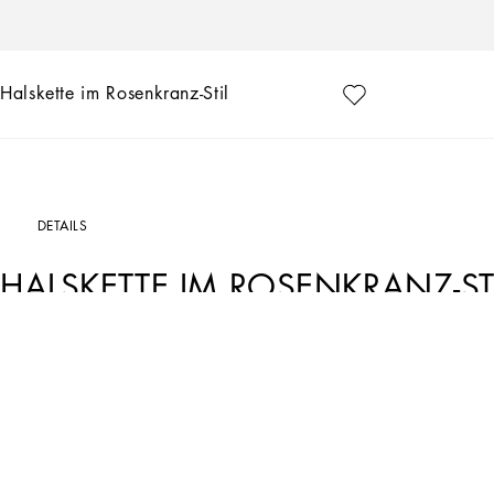
Halskette im Rosenkranz-Stil
DETAILS
HALSKETTE IM ROSENKRANZ-ST
Art. Nr.
WNP4C1W1111ZOO00
Außenmaterial: 80 % Messing 20 % Naturstein
Rosenkranz-Halskette mit Kreuz und DG-Logo:
• Gold
• Kugeln aus Naturstein
• Karabinerverschluss