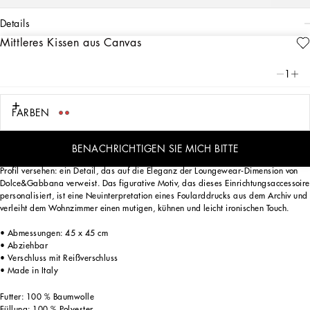
details
Mittleres Kissen aus Canvas
Art. Nr.
TCE002TCA97UC091
Das Zebramuster auf dem Kissen aus Seidentwill fasst symbolisch den Dualismus
1
zusammen, der das Herz der DNA von Dolce&Gabbana beseelt: ein Stil, der sich
zwischen Vergangenheit und Zukunft, Handwerk und Technologie, Tradition und
Innovation bewegt.
FARBEN
BENACHRICHTIGEN SIE MICH BITTE
Dieses Kissen hat eine großzügige Füllung und ist mit einem zum Stoff passenden
Profil versehen: ein Detail, das auf die Eleganz der Loungewear-Dimension von
Dolce&Gabbana verweist. Das figurative Motiv, das dieses Einrichtungsaccessoire
personalisiert, ist eine Neuinterpretation eines Foularddrucks aus dem Archiv und
verleiht dem Wohnzimmer einen mutigen, kühnen und leicht ironischen Touch.
• Abmessungen: 45 x 45 cm
• Abziehbar
• Verschluss mit Reißverschluss
• Made in Italy
Futter: 100 % Baumwolle
Füllung: 100 % Polyester