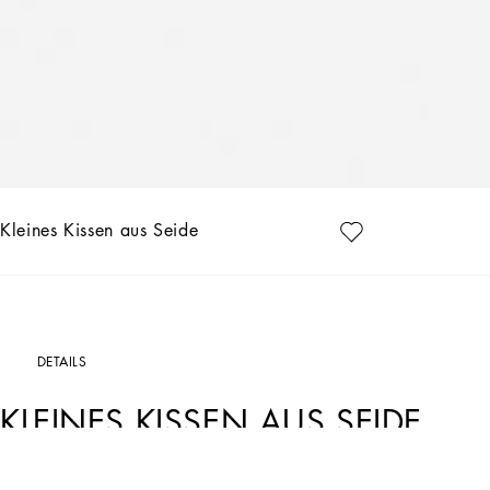
Kleines Kissen aus Seide
DETAILS
KLEINES KISSEN AUS SEIDE
Art. Nr.
TCE001TCAF9UL003