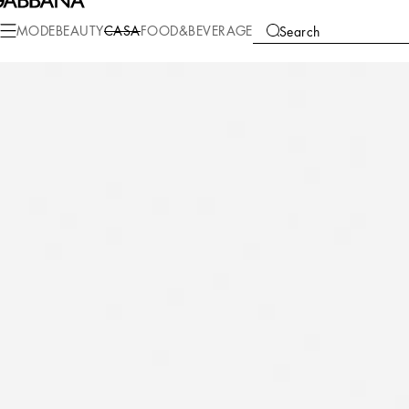
Casa
Wohnen
Kissen
Kleine Kissen
MODE
BEAUTY
CASA
FOOD&BEVERAGE
Search