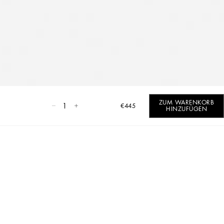
ZUM WARENKORB
1
€445
HINZUFÜGEN