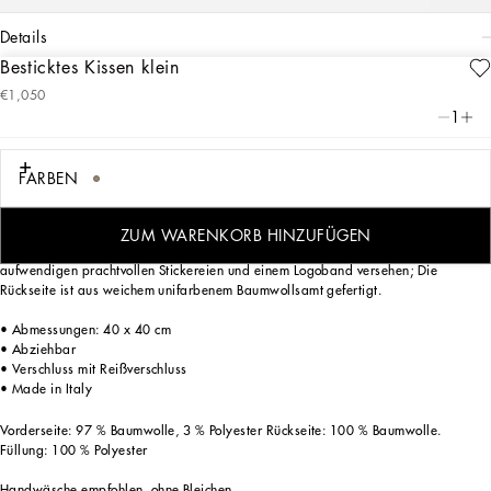
details
Besticktes Kissen klein
Art. Nr.
TCE016TCABXUL020
€1,050
Das Leomuster, das seit jeher ein konstantes Thema der DNA von
1
Dolce&Gabbana ist, verleiht dem kostbaren bestickten Kissen durch einen
markanten und zugleich klassischen Look eine ausdrucksstarke Optik und
zeitlosen Charme.
FARBEN
ZUM WARENKORB HINZUFÜGEN
Das üppig gepolsterte Kissen mit Kordelbesatz ist auf der Vorderseite mit
aufwendigen prachtvollen Stickereien und einem Logoband versehen; Die
Rückseite ist aus weichem unifarbenem Baumwollsamt gefertigt.
• Abmessungen: 40 x 40 cm
• Abziehbar
• Verschluss mit Reißverschluss
• Made in Italy
Vorderseite: 97 % Baumwolle, 3 % Polyester Rückseite: 100 % Baumwolle.
Füllung: 100 % Polyester
Handwäsche empfohlen, ohne Bleichen