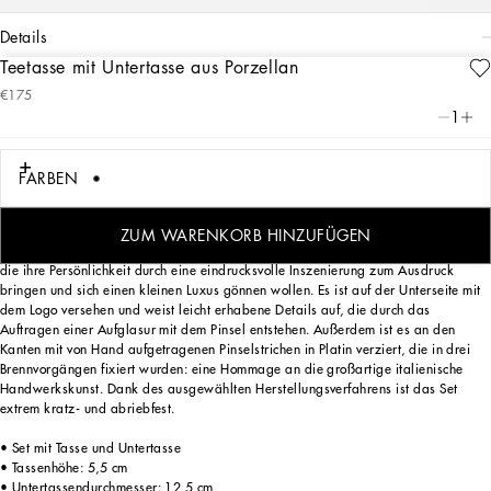
details
Teetasse mit Untertasse aus Porzellan
Art. Nr.
TC0093TCA70UZ003
€175
Das Zebramuster auf der Teetasse mit passender Untertasse fasst symbolisch den
1
Dualismus zusammen, der das Herz der DNA von Dolce&Gabbana beseelt: ein
Stil, der sich zwischen Vergangenheit und Zukunft, Handwerk und Technologie,
Tradition und Innovation bewegt.
FARBEN
ZUM WARENKORB HINZUFÜGEN
Dieses Set aus Porzellan mit Tasse und Untertasse wurde für diejenigen entworfen,
die ihre Persönlichkeit durch eine eindrucksvolle Inszenierung zum Ausdruck
bringen und sich einen kleinen Luxus gönnen wollen. Es ist auf der Unterseite mit
dem Logo versehen und weist leicht erhabene Details auf, die durch das
Auftragen einer Aufglasur mit dem Pinsel entstehen. Außerdem ist es an den
Kanten mit von Hand aufgetragenen Pinselstrichen in Platin verziert, die in drei
Brennvorgängen fixiert wurden: eine Hommage an die großartige italienische
Handwerkskunst. Dank des ausgewählten Herstellungsverfahrens ist das Set
extrem kratz- und abriebfest.
• Set mit Tasse und Untertasse
• Tassenhöhe: 5,5 cm
• Untertassendurchmesser: 12,5 cm