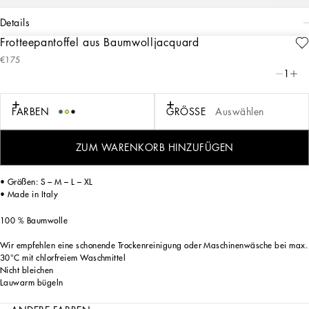
details
Frotteepantoffel aus Baumwolljacquard
Art. Nr.
TCF014TCAGMU0011
€175
Ausdrucksstarke Optik und ein unverwechselbares Design: Das DG-Logo – eine
1
perfekte Synthese aus Geschichte und Identität des Labels – bestimmt den Look
dieser eleganten Jacquard-Pantoffel aus fülligem und aufwendig gestaltetem
Baumwollfrottee.
FARBEN
GRÖSSE
Auswählen
Bei diesen bequemen Pantoffeln entsteht durch den Wechsel zwischen glatten und
geschorenen Bereichen ein feines platziertes Muster in damastartiger floraler
ZUM WARENKORB HINZUFÜGEN
Optik, das das Logo aufnimmt.
• Größen: S – M – L – XL
• Made in Italy
100 % Baumwolle
Wir empfehlen eine schonende Trockenreinigung oder Maschinenwäsche bei max.
30°C mit chlorfreiem Waschmittel
Nicht bleichen
Lauwarm bügeln