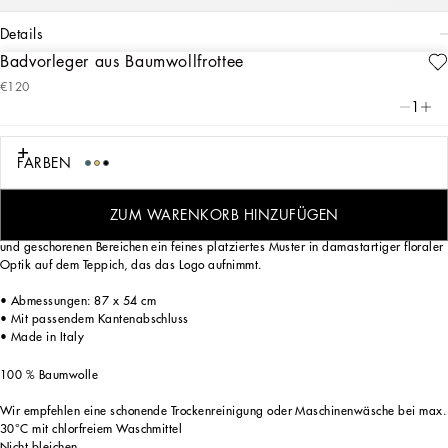
details
Badvorleger aus Baumwollfrottee
Art. Nr.
TCF006TCAGBU0053
€120
Ausdrucksstarke Optik und ein unverwechselbares Design: Das DG-Logo – eine
1
perfekte Synthese aus Geschichte und Identität des Labels – bestimmt den Look
dieses eleganten Badvorlegers aus fülligem und aufwendig gestaltetem
Jacquardgewebe.
FARBEN
ZUM WARENKORB HINZUFÜGEN
Bei diesem Einrichtungsaccessoire entsteht durch den Wechsel zwischen glatten
und geschorenen Bereichen ein feines platziertes Muster in damastartiger floraler
Optik auf dem Teppich, das das Logo aufnimmt.
• Abmessungen: 87 x 54 cm
• Mit passendem Kantenabschluss
• Made in Italy
100 % Baumwolle
Wir empfehlen eine schonende Trockenreinigung oder Maschinenwäsche bei max.
30°C mit chlorfreiem Waschmittel
Nicht bleichen