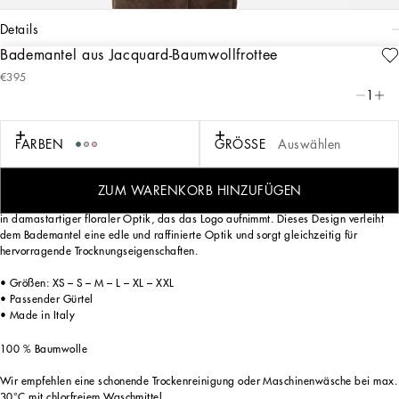
details
Bademantel aus Jacquard-Baumwollfrottee
Art. Nr.
TCF009TCAGMU0052
€395
Ausdrucksstarke Optik und ein unverwechselbares Design: Das DG-Logo – eine
1
perfekte Synthese aus Geschichte und Identität des Labels – bestimmt den
eleganten Look dieses weichen und aufwendig gestalteten Jacquard-
Bademantels.
FARBEN
GRÖSSE
Auswählen
Bei diesem Bademantel aus Baumwollfrottee entsteht auf der Innen- und
Außenseite durch den Wechsel zwischen glatten und geschorenen Bereichen und
ZUM WARENKORB HINZUFÜGEN
Bereichen, in denen die Florkette beibehalten wurde, ein zartes platziertes Muster
in damastartiger floraler Optik, das das Logo aufnimmt. Dieses Design verleiht
dem Bademantel eine edle und raffinierte Optik und sorgt gleichzeitig für
hervorragende Trocknungseigenschaften.
• Größen: XS – S – M – L – XL – XXL
• Passender Gürtel
• Made in Italy
100 % Baumwolle
Wir empfehlen eine schonende Trockenreinigung oder Maschinenwäsche bei max.
30°C mit chlorfreiem Waschmittel