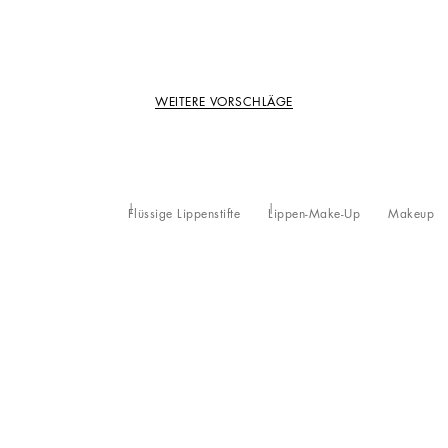
WEITERE VORSCHLÄGE
Flüssige Lippenstifte
Lippen-Make-Up
Makeup