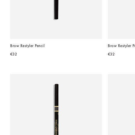
Brow Restyler Pencil
Brow Restyler P
€32
€32