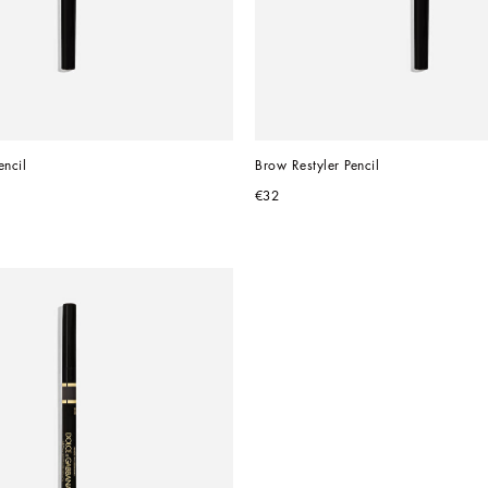
encil
Brow Restyler Pencil
€32