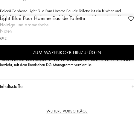
Dolce&Gabbana Light Blue Pour Homme Eau de Toilette ist ein frischer und
lebendiger Duft, der die Energie und den Abenteuergeist des modernen Mannes
Light Blue Pour Homme Eau de Toilette
verkörpert. Seine Noten erinnern an einen mediterranen Mix aus spritzigen
Holzige und aromatische
Zitrusfrüchten, die mit aromatischem Rosmarin und sinnlichem Patschuli
Noten
harmonieren.
€92
DAS DESIGN
Pure Eleganz in jedem Detail: Der mattierte Flakon im geschwungenen Design ist
ZUM WARENKORB HINZUFÜGEN
mit raffinierten silbernen Verzierungen versehen, während der emaillierte blaue
Verschluss, der seine Inspiration aus der traditionellen Keramik der Amalfiküste
bezieht, mit dem ikonischen DG-Monogramm verziert ist.
inhaltsstoffe
WEITERE VORSCHLÄGE