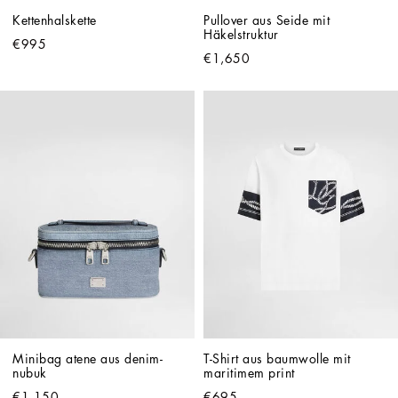
Kettenhalskette
Pullover aus Seide mit 
Häkelstruktur
€995
€1,650
Minibag atene aus denim-
T-Shirt aus baumwolle mit 
nubuk
maritimem print
€1,150
€695