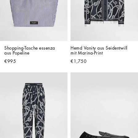
Shopping-Tasche essenza 
Hemd Vanity aus Seidentwill 
aus Popeline
mit Marina-Print
€995
€1,750