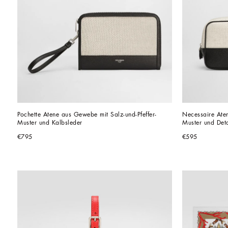
Pochette Atene aus Gewebe mit Salz-und-Pfeffer-
Necessaire Aten
Muster und Kalbsleder
Muster und Deta
€795
€595