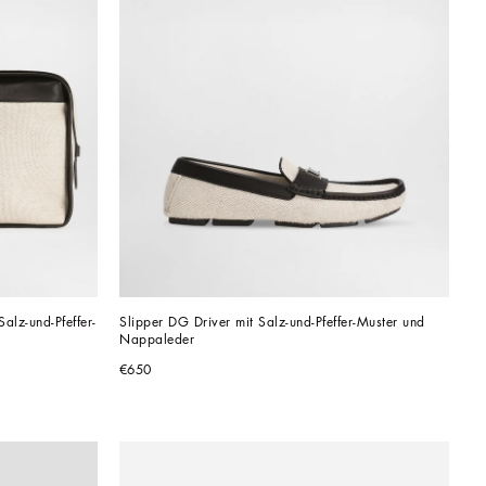
lz-und-Pfeffer-
Slipper DG Driver mit Salz-und-Pfeffer-Muster und 
Nappaleder
€650