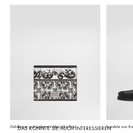
Geldbörse aus Leder mit Majolika-Print
Sandale aus Ka
DAS KÖNNTE SIE AUCH INTERESSIEREN