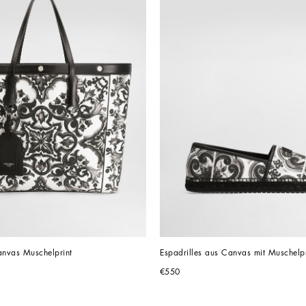
nvas Muschelprint
Espadrilles aus Canvas mit Muschelpr
€550