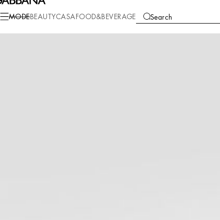
Mode
Kinder
Mädchen (2-13 Jahre)
Strickwaren
MODE
BEAUTY
CASA
FOOD&BEVERAGE
Search