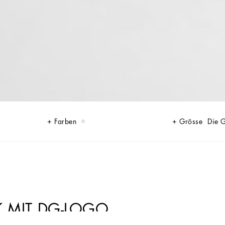
Farben
Grösse
Die 
K MIT DG-LOGO