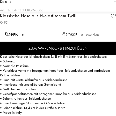
details
Art. Nr.
L44P35FUBE7N0000
Klassische Hose aus bi-elastischem Twill
In der Kollektion Holiday treffen in einer außergewöhnlichen Erzählung zwei
€495
Universen aufeinander: das von Dolce&Gabbana und das der großen Stars des
Goldenen Zeitalters von Hollywood, die für ihre wunderschönen Kleider und
außergewöhnlich glamourösen Looks bewundert wurden. Mit ihren Kreationen von
FARBEN
GRÖSSE
Auswählen
atemberaubender Optik und Eleganz erfinden sich die Designer neu und bringen
uns zum Träumen – durch eine schillernde Aura, die jedem bei jeder Gelegenheit
eine moderne, unverwechselbare und einzigartige Ausstrahlung verleiht.
ZUM WARENKORB HINZUFÜGEN
Klassische Hose aus bi-elastischem Twill mit Einsätzen aus Seidenduchesse:
• Schwarz
• Normale Passform
• Verschluss vorne mit bezogenem Knopf aus Seidenduchesse und verdecktem
Reißverschluss
• Bund mit Gürtelschlaufen aus Seidenduchesse
• Innenbund mit verstellbarem Gummiband
• Seitliche Eingrifftaschen
• Gesäßpaspeltaschen mit bezogenen Knöpfen aus Seidenduchesse
• Seitenstreifen aus Seidenduchesse
• Innenbeinlänge 51 cm in der Größe 6 Jahre
• Beinabschluss 14,4 cm in der Größe 6 Jahre
• Made in Italy