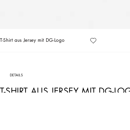
T-Shirt aus Jersey mit DG-Logo
DETAILS
T-SHIRT AUS JERSEY MIT DG-L
Art. Nr.
L4JTHVG7NVCW0800
In der Kollektion HW 24/25 für Jungen präsentiert sich die Majolika mit „kalligra
frischer und leichter Optik, in der Sweatshirts, Hemden, Bermudas und eine Reihe 
Jersey-Einsätze der T-Shirts durch die besondere Zweifarbigkeit in Grün und We