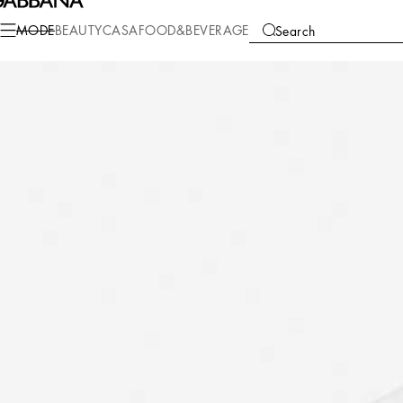
Mode
Kinder
Jungen (2-13 Jahre)
T-Shirts und Sweatshirts
MODE
BEAUTY
CASA
FOOD&BEVERAGE
Search