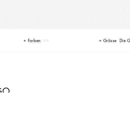
Farben
Grösse
Die 
OGO
phisch-naturalistischem“ Dekor in leuchtendem Grün. Eine Kollektion in
von Details wie Taschen, Poloshirtstreifen, Hemdmanschetten oder die
iß aufgewertet werden. Das Ergebnis: eine elegante Garderobe mit