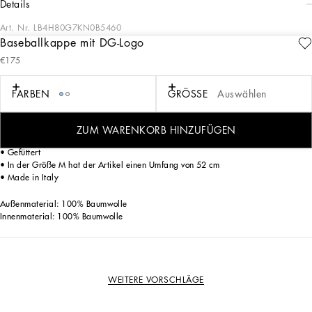
details
Art. Nr.
LB4H80G7KN0B5460
Baseballkappe mit DG-Logo
Die Essential-Kollektion ist eine Mischung aus kultigen Stücken im zeitlosen
€175
Design, ein Markenzeichen des Dolce&Gabbana-Stils. Das Logo bestimmt den
Look der Kleidung im sportlichen Chic, die perfekt für den Alltag geeignet ist.
FARBEN
GRÖSSE
Auswählen
Baseballkappe aus Baumwolldrillich mit DG-Logostickerei vorne:
• Türkis
• Grosgrain-Band innen
ZUM WARENKORB HINZUFÜGEN
• Rückseitiger Klettverschluss
• Gefüttert
• In der Größe M hat der Artikel einen Umfang von 52 cm
• Made in Italy
Außenmaterial: 100% Baumwolle
Innenmaterial: 100% Baumwolle
WEITERE VORSCHLÄGE