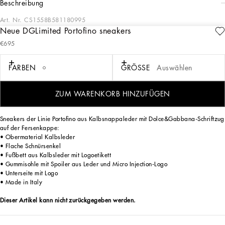
beschreibung
Art. Nr.
CS1558B581180995
Neue DGLimited Portofino sneakers
Exklusiv im Online-Shop erhältlich. Dolce & Gabbana präsentiert eine Kollektion
€695
von Sneakers in limitierter Auflage für Sie und Ihn, verziert mit einzigartigen
Designs, die von unseren Kunsthandwerkern handbemalt und bestickt wurden.
FARBEN
GRÖSSE
Auswählen
Die Limited Edition Sneakers werden exklusiv für Sie gefertigt und werden Ihnen
ZUM WARENKORB HINZUFÜGEN
innerhalb von 3 Wochen kostenlos zugestellt.
Sneakers der Linie Portofino aus Kalbsnappaleder mit Dolce&Gabbana-Schriftzug
auf der Fersenkappe:
• Obermaterial Kalbsleder
• Flache Schnürsenkel
• Fußbett aus Kalbsleder mit Logoetikett
• Gummisohle mit Spoiler aus Leder und Micro Injection-Logo
• Unterseite mit Logo
• Made in Italy
Dieser Artikel kann nicht zurückgegeben werden.