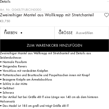
details
Art. Nr.
G040LTFUBCIN0000
Zweireihiger Mantel aus Wollkrepp mit Stretchanteil
In den für die HW 23/24 entworfenen Kleidern offenbart sich die wahre Essenz
€3,750
von Dolce&Gabbana. Sie heben sich durch die klaren Volumen, den sartorialen
Schnitt und die neuen Proportionen hervor. Mäntel, Pullover, weiße Hemden,
Oversize-Hosen, Korsett-Bauchbinden und taillenbetonende Schärpenbänder sind
FARBEN
GRÖSSE
Auswählen
eine Neuauflage der Kollektion HW 99/00. Schwarz, das zentrale Thema, steht
für Eleganz, Strenge und Verführung und erinnert in Form von Kristallstickereien
an das feuchte Vulkangestein des Ätna und des Stromboli.
ZUM WARENKORB HINZUFÜGEN
Zweireihiger Mantel aus Wollkrepp mit Stretchanteil und Details aus
Seidenduchesse:
• Normale Passform
• Steigendes Revers
• Verschluss mit verdeckten Knöpfen
• Pattentaschen und Brusttasche und Paspeltaschen innen mit Knopf
• Bezogene Knöpfe am Ärmelabschluss
• Schlitz in der Mitte
• Gefüttert
• Schwarz
• Der Artikel hat bei Größe 48 IT eine Länge von 140 cm ab dem hinteren
Halsansatz
• Das Model ist 185 cm groß und trägt Größe 48 IT