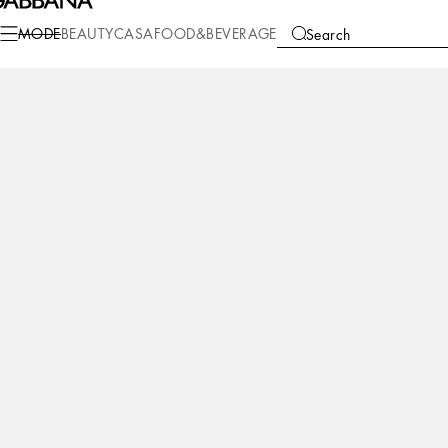
Mode
Herren
Kleidung
Hosen und Shorts
MODE
BEAUTY
CASA
FOOD&BEVERAGE
Search