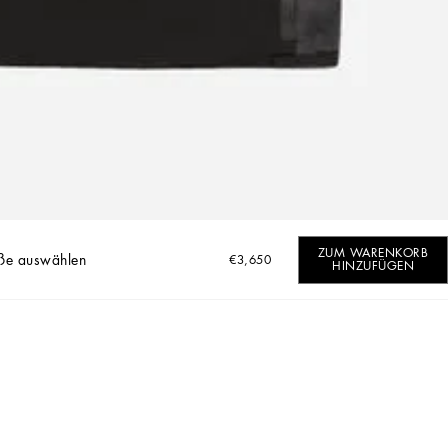
ZUM WARENKORB
ße auswählen
€3,650
HINZUFÜGEN