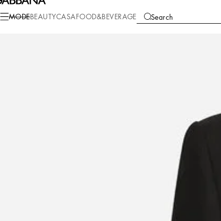
Mode
Herren
Kleidung
Anzüge und Blazer
MODE
BEAUTY
CASA
FOOD&BEVERAGE
Search