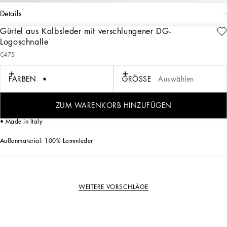
details
Gürtel aus Kalbsleder mit verschlungener DG-
Art. Nr.
BC4630AO77680999
Logoschnalle
Der Gürtel aus Lissè-Kalbsleder zeichnet sich durch die neue ruthenierte Schnalle
€475
mit verschlungenem DG-Logo aus:
FARBEN
GRÖSSE
Auswählen
• Breite 40 mm
• Logoschnalle aus Metall, rutheniert
• Zapfenverschluss am Schnallenbügel und Halteschlaufe
ZUM WARENKORB HINZUFÜGEN
• Nickelfreie Schnallen und montiertes Zubehör
• Made in Italy
Außenmaterial: 100% Lammleder
WEITERE VORSCHLÄGE