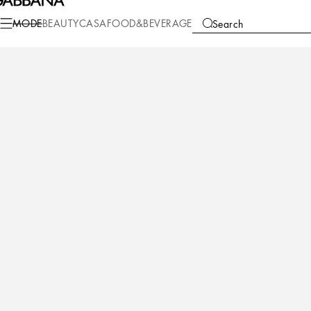
Mode
Herren
Accessoires
Bijoux
MODE
BEAUTY
CASA
FOOD&BEVERAGE
Search