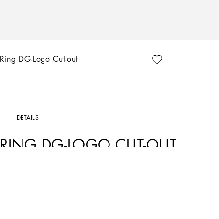
Ring DG-Logo Cut-out
DETAILS
RING DG-LOGO CUT-OUT
Art. Nr.
WRQ5P1W111187655
Die Kollektion Palermo verbindet das Männeruniversum Siziliens mit der unberühr
Sahneweiß, Sicilia-Schwarz – florale Motive und ikonische Prints auszeichnet.
Die Must-haves von Dolce&Gabbana aus verschiedenen neuen Materialien streben e
Looks in einer zeitlosen Ästhetik und von Anspielungen, wie die Streifen, die Ihr