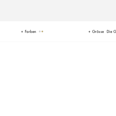
Farben
Grösse
Die 
ten Natur der Insel; eine Sprache, die sich durch warme Nuancen – Sand,
ine neue Form der Harmonie an. Eine Kollektion mit einer Vielzahl von
e Inspiration aus den alten Matratzen der 40er- und 50er-Jahre beziehen.