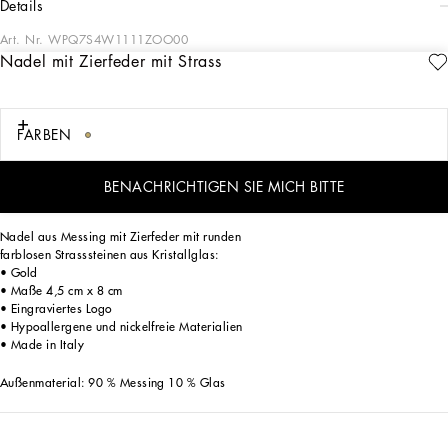
details
Art. Nr.
WPQ7S4W1111ZOO00
Nadel mit Zierfeder mit Strass
Moderne formelle Herrenmode: Die Dolce&Gabbana-Kollektion HW 24/25 für
Herren steht für eine Schneiderkunst von höchster Eleganz, die vom ikonischen
Sicilia-Schwarz dominiert wird. Die Dolce&Gabbana-Tageskleidung für den Mann
reicht von Jacken in verschiedenen Längen bis hin zu schmal geschnittenen Hosen.
FARBEN
Bei der Abendkleidung erhält der Look seinen Glanz durch Paillettenstickereien
und applizierte Schmucksteine. Ein raffinierter Stil, der sich auch in den
Accessoires wiederfindet, wie zum Beispiel bei den Slip-ons mit handapplizierter
BENACHRICHTIGEN SIE MICH BITTE
Organzablume und der neuen Pochette.
Nadel aus Messing mit Zierfeder mit runden
farblosen Strasssteinen aus Kristallglas:
• Gold
• Maße 4,5 cm x 8 cm
• Eingraviertes Logo
• Hypoallergene und nickelfreie Materialien
• Made in Italy
Außenmaterial: 90 % Messing 10 % Glas