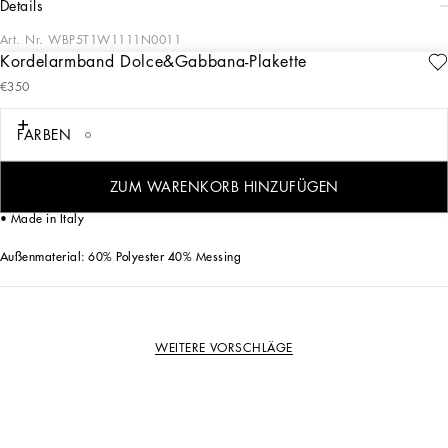
details
Art. Nr.
WBP5T1W1111N0011
Kordelarmband Dolce&Gabbana-Plakette
In der Kollektion Bijoux Dolce&Gabbana finden Sie das richtige Schmuckstück, um
€350
Ihren Look elegant und stilvoll abzurunden.
Kordelarmband mit Dolce&Gabbana-Plakette:
FARBEN
• Schwarz/Gold
• Verschluss mit Gleitknoten
• Eingraviertes Logo
ZUM WARENKORB HINZUFÜGEN
• Hypoallergene und nickelfreie Materialien
• Made in Italy
Außenmaterial: 60% Polyester 40% Messing
WEITERE VORSCHLÄGE