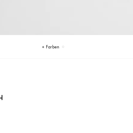
Farben
H
harme von Mais, was sie zu einem einzigartigen und besonderen