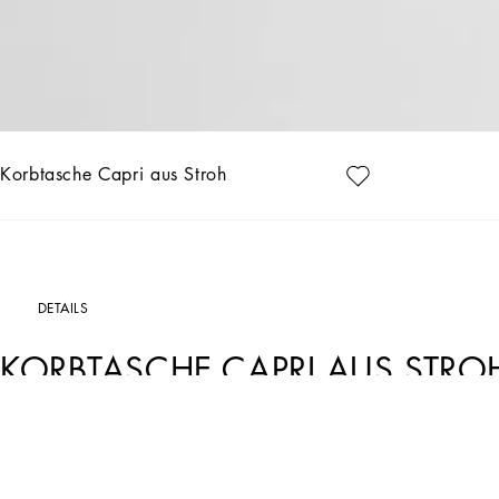
Korbtasche Capri aus Stroh
DETAILS
KORBTASCHE CAPRI AUS STRO
Art. Nr.
BB7832AN5488Z096
Die Korbtasche Capri verbindet die Eleganz von Kalbsleder mit dem rustikalen C
Accessoire macht.