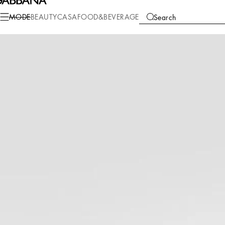
Mode
Damen
Taschen
Shopper
MODE
BEAUTY
CASA
FOOD&BEVERAGE
Search